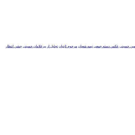
مین حسینی
عکس دسته جمعی
نیمه شعبان
مرحوم ثابتیان
تجلیل از پیرغلامان حسینی
جشن انتظار