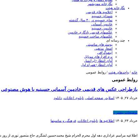
نگارخانه مهدیشهر
نگارخانه هیئت
اعلامیه های قدیمی
شهدای حسینیه
نمای حسینیه در ۴۰ سال گذشته
خادمین آسمانی
خادمین حسینیه
عکسهای قدیمی یادگاری خادمین
عکسهای ساخت حسینیه
چند رسانه ای
پوسترهای مناسبتی
اشعار مذهبی
اینفوگرافی
نرم افزارهای موبایل
آوای انتظار+ایرانسل
آوای انتظار+همراه اول
خانه
/
واحدهای هیئت
/
روابط عمومی
روابط عمومی
بازطراحی عکس های قدیمی خادمین آسمانی حسینیه با هوش مصنوعی
خرداد ۲۷, ۱۴۰۵
اسلایدر صفحه اصلی
,
تابلوی اعلانات
,
دانلود
توضیحات بیشتر »
خرداد ۲۳, ۱۴۰۵
اطلاعیه ها
,
تابلوی اعلانات
,
فرهنگی و مناسبتها
اطلاعیه مراسم عزاداری دهه اول محرم الحرام شیخ محمدحسین لشگری حاج منصور نوری از روز دوشنبه ۲۵ خرداد به مدت ۱۱ شب همراه با نماز مغرب و عشاء حسینیه اعظم مهدیشهریها لطفا اطلاع ر