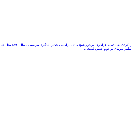
 کردن نخل
دسته عزاداری
مرحوم شیخ هادی ابراهیمی
عکس یادگاری
مراسمات سال 1391
نخل
خاد
فر متولیان
مرحوم حسین کسائیان