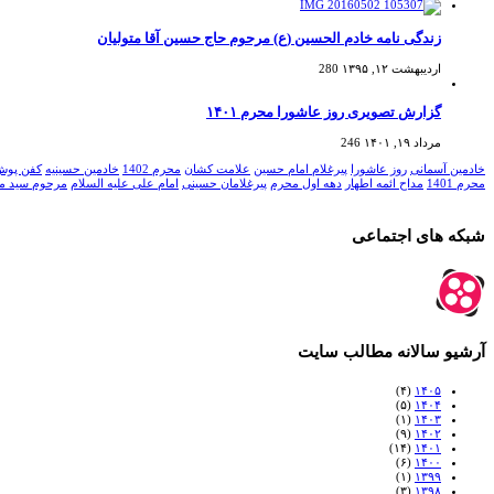
زندگی نامه خادم الحسین (ع) مرحوم حاج حسین آقا متولیان
اردیبهشت ۱۲, ۱۳۹۵
280
گزارش تصویری روز عاشورا محرم ۱۴۰۱
مرداد ۱۹, ۱۴۰۱
246
خادمین آسمانی
روز عاشورا
پیرغلام امام حسین
علامت کشان
محرم 1402
خادمین حسینیه
کفن پوش
محرم 1401
مداح ائمه اطهار
دهه اول محرم
پیرغلامان حسینی
امام علی علیه السلام
مرحوم سید مظ
شبکه های اجتماعی
آرشیو سالانه مطالب سایت
(۴)
۱۴۰۵
(۵)
۱۴۰۴
(۱)
۱۴۰۳
(۹)
۱۴۰۲
(۱۴)
۱۴۰۱
(۶)
۱۴۰۰
(۱)
۱۳۹۹
(۳)
۱۳۹۸