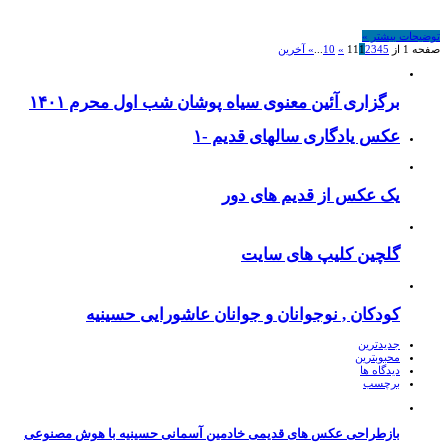
توضیحات بیشتر »
صفحه 1 از 11
5
4
3
2
1
»
10
...
» آخرین
برگزاری آئین معنوی سیاه پوشان شب اول محرم ۱۴۰۱
عکس یادگاری سالهای قدیم -۱
یک عکس از قدیم های دور
گلچین کلیپ های سایت
کودکان , نوجوانان و جوانان عاشورایی حسینیه
جدیدترین
محبوبترین
دیدگاه ها
برچسب
بازطراحی عکس های قدیمی خادمین آسمانی حسینیه با هوش مصنوعی