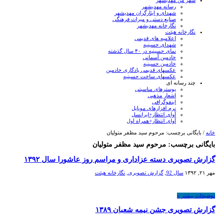
شهر من مهدیشهر
رسانه مهدیشهر
شهدای و ایثارگران مهدیشهر
صنایع دستی و میراث فرهنگی
نگارخانه مهدیشهر
نگارخانه هیئت
اعلامیه های قدیمی
شهدای حسینیه
نمای حسینیه در ۴۰ سال گذشته
خادمین آسمانی
خادمین حسینیه
عکسهای قدیمی یادگاری خادمین
عکسهای ساخت حسینیه
چند رسانه ای
پوسترهای مناسبتی
اشعار مذهبی
اینفوگرافی
نرم افزارهای موبایل
آوای انتظار+ایرانسل
آوای انتظار+همراه اول
خانه
/
بایگانی برچسب: مرحوم سید مظفر متولیان
بایگانی برچسب:
مرحوم سید مظفر متولیان
گزارش تصویری دسته عزاداری و مراسم روز عاشورا سال ۱۳۹۲
مهر ۲۱, ۱۳۹۲
سال 92
,
گزارش تصویری
,
نگارخانه هیئت
توضیحات بیشتر »
گزارش تصویری جشن نیمه شعبان ۱۳۸۹