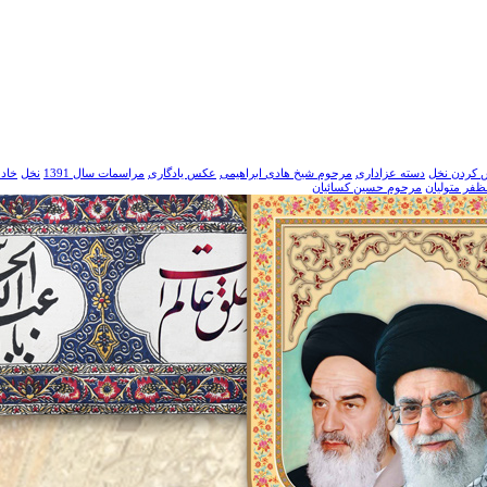
 کردن نخل
دسته عزاداری
مرحوم شیخ هادی ابراهیمی
عکس یادگاری
مراسمات سال 1391
نخل
خاد
فر متولیان
مرحوم حسین کسائیان