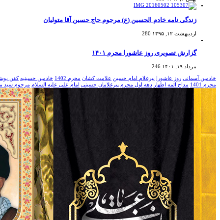
زندگی نامه خادم الحسین (ع) مرحوم حاج حسین آقا متولیان
اردیبهشت ۱۲, ۱۳۹۵
280
گزارش تصویری روز عاشورا محرم ۱۴۰۱
مرداد ۱۹, ۱۴۰۱
246
خادمین آسمانی
روز عاشورا
پیرغلام امام حسین
علامت کشان
محرم 1402
خادمین حسینیه
کفن پوش
محرم 1401
مداح ائمه اطهار
دهه اول محرم
پیرغلامان حسینی
امام علی علیه السلام
مرحوم سید مظ