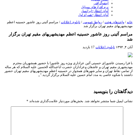
اینفوگرافی
نرم افزارهای موبایل
آوای انتظار+ایرانسل
آوای انتظار+همراه اول
خانه
/
واحدهای هیئت
/
روابط عمومی
/
تابلوی اعلانات
/
مراسم آئینی روز عاشور حسینیه اعظم
مهدیشهریهای مقیم تهران برگزار شد
مراسم آئینی روز عاشور حسینیه اعظم مهدیشهریهای مقیم تهران برگزار
شد
آبان ۴, ۱۳۹۴
تابلوی اعلانات
17 بازدید
با فرا رسیدن عاشورای حسینی آئین عزاداری ویژه روز عاشورا با حضور همشهریان محترم
مهدیشهری مقیم تهران و عاشقان وعزاداران حضرت اباعبدالله الحسین علیه السلام که هر ساله
از تمامی نقاط تهران و سایر شهرهای همجوار در حسینیه اعظم مهدیشهریهای مقیم تهران حضور
داشتند با شکوه خاصی به مدد امام حسین علیه السلام برگزار گردید.”,,
دیدگاهتان را بنویسید
نشانی ایمیل شما منتشر نخواهد شد.
بخش‌های موردنیاز علامت‌گذاری شده‌اند
*