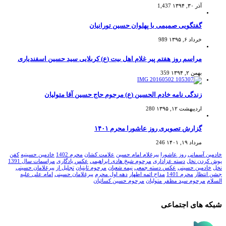
آذر ۳۰, ۱۳۹۴
1,437
گفتگویی صمیمی با پهلوان حسین تورانیان
خرداد ۶, ۱۳۹۵
989
مراسم روز هفتم پیر غلام اهل بیت (ع) کربلایی سید حسین اسفندیاری
بهمن ۲, ۱۳۹۴
359
زندگی نامه خادم الحسین (ع) مرحوم حاج حسین آقا متولیان
اردیبهشت ۱۲, ۱۳۹۵
280
گزارش تصویری روز عاشورا محرم ۱۴۰۱
مرداد ۱۹, ۱۴۰۱
246
خادمین آسمانی
روز عاشورا
پیرغلام امام حسین
علامت کشان
محرم 1402
خادمین حسینیه
کفن
پوش کردن نخل
دسته عزاداری
مرحوم شیخ هادی ابراهیمی
عکس یادگاری
مراسمات سال 1391
نخل
خادمین حسینی
عکس دسته جمعی
نیمه شعبان
مرحوم ثابتیان
تجلیل از پیرغلامان حسینی
جشن انتظار
محرم 1401
مداح ائمه اطهار
دهه اول محرم
پیرغلامان حسینی
امام علی علیه
السلام
مرحوم سید مظفر متولیان
مرحوم حسین کسائیان
شبکه های اجتماعی