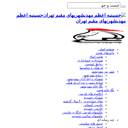
حسینیه اعظم
مهدیشهریهای مقیم تهران
صفحه اصلی
واحدهای هیئت
هیئت امناء
صندوق و حسابداری
روابط عمومی
فرهنگی و مناسبتها
شهر من مهدیشهر
رسانه مهدیشهر
شهدای و ایثارگران مهدیشهر
صنایع دستی و میراث فرهنگی
نگارخانه مهدیشهر
نگارخانه هیئت
اعلامیه های قدیمی
شهدای حسینیه
نمای حسینیه در ۴۰ سال گذشته
خادمین آسمانی
خادمین حسینیه
عکسهای قدیمی یادگاری خادمین
عکسهای ساخت حسینیه
چند رسانه ای
پوسترهای مناسبتی
اشعار مذهبی