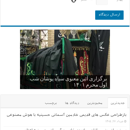
کودکان , نوجوانان و جوانان عاشورایی
برگزاری آئین معنوی سیاه پوشان شب
حسینیه
اول محرم ۱۴۰۱
گلچین کلیپ های سایت
یک عکس از قدیم های دور
عکس یادگاری سالهای قدیم -۱
جدیدترین
محبوبترین
دیدگاه ها
برچسب
بازطراحی عکس های قدیمی خادمین آسمانی حسینیه با هوش مصنوعی
خرداد ۲۷, ۱۴۰۵