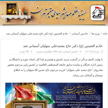
خانه
/
ویژه ها
/
خادمین آسمانی
/
خادم الحسین (ع) دکتر حاج محمدعلی متولیان آسمانی شد
خادم الحسین (ع) دکتر حاج محمدعلی متولیان آسمانی شد
خرداد ۲۸, ۱۴۰۴
خادمین آسمانی
,
سال 1404
,
ملکوتیان حسینی
148 بازدید
با نهایت تأسف و تأثر در گذشت پدری دلسوز و همسری فدا کار، استاد حوزه و دانشگاه و
رئیس اداره نخبگان و نماینده سابق جامعه المصطفی العالمیه در کشور ژاپن مرحوم مغفور
شادروان “حاج محمد علی متولیان” فرزند مرحوم حاج حسین آقا متولیان را به اطلاع
دوستان و آشنایان می رساند.