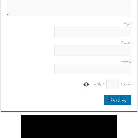
نام
*
ایمیل
*
وبسایت
هفت
+
=
یازده