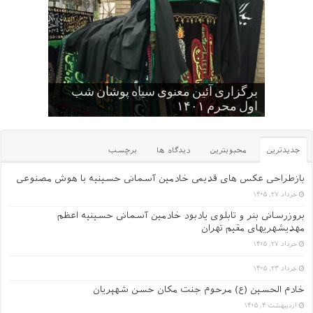
کودکان , نوجوانان و جوانان عاشورایی
برگزاری آئین معنوی سیاه پوشان شب
حسینیه
اول محرم ۱۴۰۱
گلچین کلیپ های سایت
یک عکس از قدیم های دور
عکس یادگاری سالهای قدیم -۱
جدیدترین
محبوبترین
دیدگاه ها
برچسب
بازطراحی عکس های قدیمی خادمین آسمانی حسینیه با هوش مصنوعی
خرداد ۲۷, ۱۴۰۵
بروزرسانی بنر و تابلوی یادبود خادمین آسمانی حسینیه اعظم
مهدیشهریهای مقیم تهران
خرداد ۲۷, ۱۴۰۵
خرداد ۲۳, ۱۴۰۵
خادم الحسین (ع) مرحوم جنت مکان حسن شهپریان
اردیبهشت ۴, ۱۴۰۵