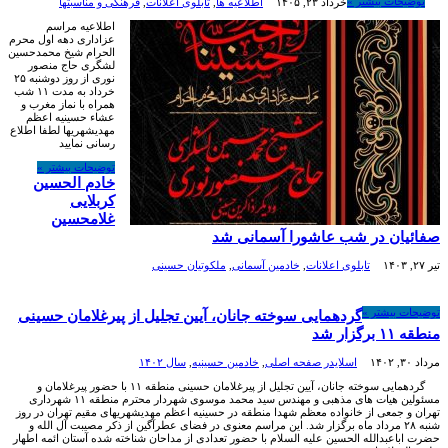
توضیحات بیشتر »
خرداد ۲۳, ۱۴۰۵
اطلاعیه ها
,
تابلوی اعلانات
,
فرهنگی و مناسبتها
اطلاعیه مراسم
عزاداری دهه اول محرم
الحرام شیخ محمدحسین
لشگری حاج منصور
نوری از روز دوشنبه ۲۵
خرداد به مدت ۱۱ شب
همراه با نماز مغرب و
عشاء حسینیه اعظم
مهدیشهریها لطفا اطلاع
رسانی نمایید
توضیحات بیشتر »
خادم الحسین
کربلایی
غلامحسین
صفائیان در شب عاشورا آسمانی شد
تیر ۲۷, ۱۴۰۳
تابلوی اعلانات
,
خادمین آسمانی
,
ملکوتیان حسینی
توضیحات بیشتر »
گردهمایی سوخته جانان، آیین تجلیل از پیرغلامان حسینی
منطقه ۱۱ برگزار شد
مرداد ۳۰, ۱۴۰۲
اسلایدر صفحه اصلی
,
خادمين حسينيه
,
سال ۱۴۰۲
گردهمایی سوخته جانان، آیین تجلیل از پیرغلامان حسینی منطقه ۱۱ با حضور پیرغلامان و
مسئولین هیات های مذهبی و مهندس سید محمد موسوی شهردار محترم منطقه ۱۱ شهرداری
تهران و جمعی از خانواده معظم شهدا منطقه در حسینیه اعظم مهدیشهریهای مقیم تهران در روز
شنبه ۲۸ مرداد ماه برگزار شد. این مراسم معنوی در فضای عطرآگین از ذکر مصیبت آل الله و
حضرت اباعبدالله الحسین علیه السلام با حضور تعدادی از مداحان شناخته شده آستان ائمه اطهار