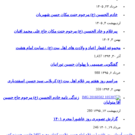
خرداد ۲۳, ۱۴۰۵
خادم الحسین (ع) مرحوم جنت مکان حسن شهپریان
اردیبهشت ۴, ۱۴۰۵
پیرغلام و خاد الحسین (ع) مرحوم جنت مکان حاج علی محمد اقیان
بهمن ۳, ۱۴۰۴
مجموعه اشعار اعیاد و ولادت های اهل بیت (ع) – سایت امام هشت
آذر ۳۰, ۱۳۹۴
1,437
گفتگویی صمیمی با پهلوان حسین تورانیان
خرداد ۶, ۱۳۹۵
988
مراسم روز هفتم پیر غلام اهل بیت (ع) کربلایی سید حسین اسفندیاری
بهمن ۲, ۱۳۹۴
359
زندگی نامه خادم الحسین (ع) مرحوم حاج حسین
آقا متولیان
اردیبهشت ۱۲, ۱۳۹۵
280
گزارش تصویری روز عاشورا محرم ۱۴۰۱
مرداد ۱۹, ۱۴۰۱
246
خادمین آسمانی
روز عاشورا
پیرغلام امام حسین
علامت کشان
محرم 1402
خادمین حسینیه
کفن