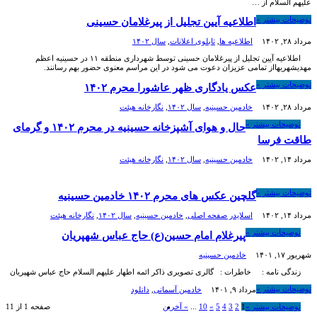
علیهم السلام از …
توضیحات بیشتر »
اطلاعیه آیین تجلیل از پیرغلامان حسینی
مرداد ۲۸, ۱۴۰۲
اطلاعیه ها
,
تابلوی اعلانات
,
سال ۱۴۰۲
اطلاعیه آیین تجلیل از پیرغلامان حسینی توسط شهرداری منطقه ۱۱ در حسینیه اعظم
مهدیشهریهااز تمامی عزیزان دعوت می شود در این مراسم معنوی حضور بهم رسانند.
توضیحات بیشتر »
عکس یادگاری ظهر عاشورا محرم ۱۴۰۲
مرداد ۲۸, ۱۴۰۲
خادمين حسينيه
,
سال ۱۴۰۲
,
نگارخانه هیئت
توضیحات بیشتر »
حال و هوای آشپزخانه حسینیه در محرم ۱۴۰۲ و گرمای
طاقت فرسا
مرداد ۱۴, ۱۴۰۲
خادمين حسينيه
,
سال ۱۴۰۲
,
نگارخانه هیئت
توضیحات بیشتر »
گلچین عکس های محرم ۱۴۰۲ خادمین حسینیه
مرداد ۱۴, ۱۴۰۲
اسلایدر صفحه اصلی
,
خادمين حسينيه
,
سال ۱۴۰۲
,
نگارخانه هیئت
توضیحات بیشتر »
پیرغلام امام حسین(ع) حاج عباس شهپریان
شهریور ۱۷, ۱۴۰۱
خادمين حسينيه
زندگی نامه : خاطرات : گالری تصویری ذاکر ائمه اطهار علیهم السلام حاج عباس شهپریان
توضیحات بیشتر »
مرداد ۹, ۱۴۰۱
خادمین آسمانی
,
دانلود
توضیحات بیشتر »
1
2
3
4
5
»
10
...
» آخرین
صفحه 1 از 11