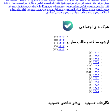
پوش کردن نخل
دسته عزاداری
مرحوم شیخ هادی ابراهیمی
عکس یادگاری
مراسمات سال 1391
نخل
خادمین حسینی
عکس دسته جمعی
نیمه شعبان
مرحوم ثابتیان
تجلیل از پیرغلامان حسینی
جشن انتظار
محرم 1401
مداح ائمه اطهار
دهه اول محرم
پیرغلامان حسینی
امام علی علیه
السلام
مرحوم سید مظفر متولیان
مرحوم حسین کسائیان
شبکه های اجتماعی
(۴)
۱۴۰۵
(۵)
۱۴۰۴
آرشیو سالانه مطالب سایت
(۱)
۱۴۰۳
(۹)
۱۴۰۲
(۱۴)
۱۴۰۱
(۶)
۱۴۰۰
(۱)
۱۳۹۹
(۳)
۱۳۹۸
(۹)
۱۳۹۷
(۱۷)
۱۳۹۶
(۳۲)
۱۳۹۵
(۱۵۲)
۱۳۹۴
(۴)
۱۳۹۳
(۲)
۱۳۹۲
(۵)
۱۳۹۱
(۱)
۱۳۸۹
(۱)
۱۳۸۸
(۲)
۱۳۸۷
نگارخانه حسینیه
ویدئو شاخص حسینیه