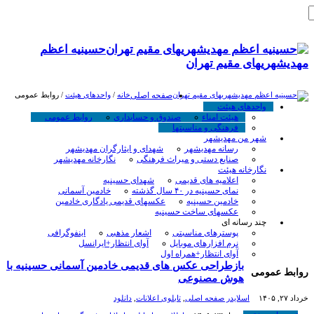
حسینیه اعظم
مهدیشهریهای مقیم تهران
صفحه اصلی
خانه
/
واحدهای هیئت
/
روابط عمومی
واحدهای هیئت
هیئت امناء
صندوق و حسابداری
روابط عمومی
فرهنگی و مناسبتها
شهر من مهدیشهر
رسانه مهدیشهر
شهدای و ایثارگران مهدیشهر
صنایع دستی و میراث فرهنگی
نگارخانه مهدیشهر
نگارخانه هیئت
اعلامیه های قدیمی
شهدای حسینیه
نمای حسینیه در ۴۰ سال گذشته
خادمین آسمانی
خادمین حسینیه
عکسهای قدیمی یادگاری خادمین
عکسهای ساخت حسینیه
چند رسانه ای
پوسترهای مناسبتی
اشعار مذهبی
اینفوگرافی
نرم افزارهای موبایل
آوای انتظار+ایرانسل
آوای انتظار+همراه اول
بازطراحی عکس های قدیمی خادمین آسمانی حسینیه با
روابط عمومی
هوش مصنوعی
خرداد ۲۷, ۱۴۰۵
اسلایدر صفحه اصلی
,
تابلوی اعلانات
,
دانلود