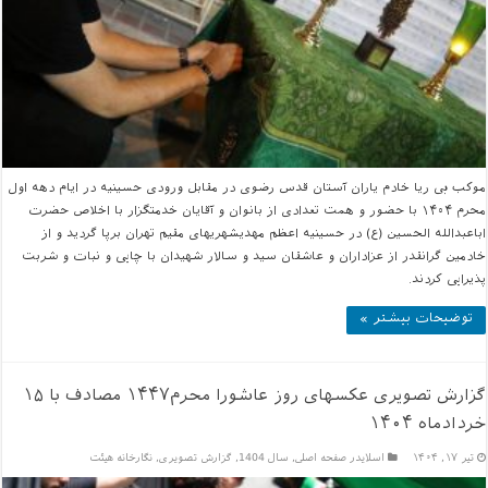
موکب بی ریا خادم یاران آستان قدس رضوی در مقابل ورودی حسینیه در ایام دهه اول
محرم ۱۴۰۴ با حضور و همت تعدادی از بانوان و آقایان خدمتگزار با اخلاص حضرت
اباعبدالله الحسین (ع) در حسینیه اعظم مهدیشهریهای مقیم تهران برپا گردید و از
خادمین گرانقدر از عزاداران و عاشقان سید و سالار شهیدان با چایی و نبات و شربت
پذیرایی کردند.
توضیحات بیشتر »
گزارش تصویری عکسهای روز عاشورا محرم۱۴۴۷ مصادف با ۱۵
خردادماه ۱۴۰۴
تیر ۱۷, ۱۴۰۴
اسلایدر صفحه اصلی
,
سال 1404
,
گزارش تصویری
,
نگارخانه هیئت