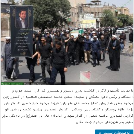
با نهایت تأسف و تأثر در گذشت پدری دلسوز و همسری فدا کار، استاد حوزه و
دانشگاه و رئیس اداره نخبگان و نماینده سابق جامعه المصطفی العالمیه در کشور ژاپن
مرحوم مغفور شادروان “حاج محمد علی متولیان” فرزند مرحوم حاج حسین آقا متولیان
را به اطلاع دوستان و آشنایان می رساند. گزارش تصویری مراسم تشییع در شهر قم :
گزارش تصویری مراسم تدفین در گلزار شهدای امامزاده علی بن جعفر(ع) در نزدیکی مزار
مطهر پدر عزیزشان مرحوم جنت مکان …
توضیحات بیشتر »