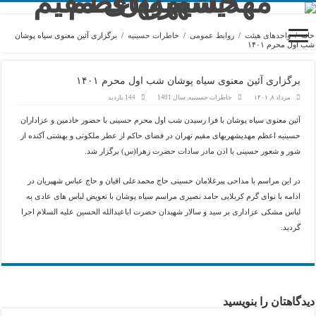
خانه
/
واحدهای هیئت
/
روابط عمومی
/
خاطرات حسینیه
/
برگزاری آئین معنوی سیاه پوشان
شب اول محرم ۱۴۰۱
برگزاری آئین معنوی سیاه پوشان شب اول محرم ۱۴۰۱
مرداد ۸, ۱۴۰۱
خاطرات حسینیه
,
سال 1401
144 بازدید
آئین معنوی سیاه پوشان با فرا رسیدن شب اول محرم حسینی با حضور خادمین و عزاداران
حسینیه اعظم مهدیشهریهای مقیم تهران در فضای حاکم از عطر ملکوتی و بهشتی آکنده از
شور و شعور حسینی با اذن مادر سادات حضرت زهرا(س) برگزار شد.
در این مراسم با مداحی پیرغلامان حسینی حاج محمدعلی اقیان و حاج عباس شهپریان در
ادامه با نوای گرم کربلایی حامد نصیری مراسم سیاه پوشان با تعویض لباس های عادی به
لباس مشکی عزاداری بر سید و سالار شهیدان حضرت اباعبدالله الحسین علیه السلام اجرا
گردید.
دیدگاهتان را بنویسید