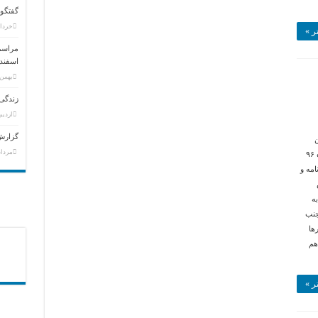
گفتگوی
خرداد ۶, ۵
ر »
مراسم 
اسفند
بهمن ۲, ۹۴
زندگی 
اردیبهشت
گزارش 
ن
مرداد ۱۹, ۱
حسینی مهدیشهرمیرساند:زمان ثبت نام تا سی ام مهرماه ۹۶
مه و
ه
جنب
 بعدازظهرها
اهم
ر »