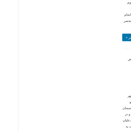
وی
یزی لازم برای استقبال از مسافران در نوروز ۹۶ انجام
نحصر
ر »
ر
هر
 سمنان
 در
علیان
 به