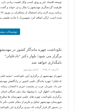
توسعه اقتصاد غیر و رونق کسب وکار اهمیت زیادی دارد. 
ظرفیت گردشگری مهدیشهر را مثال زدنی خواند و گفت:
برنامه ر
شده است. ارگی اضافه کرد: شهمیرزاد با جاذبه طبیعی م
…
توضیحات بیشت
نکوداشت چهره ماندگار کشور در مهدیشه
برگزار می شود/ بلوار دکتر “نادعلیان”
نامگذاری خواهد شد
اسفند ۱۴, ۱۳۹۵
اخبار مهديشهر
شهردار مهدیشهر از برگزاری آیین نکوداشت “محمد قلی
نادعلیان” چهره ماندگار علمی کشور در زادگاهش مهدیش
خبر داد. شیردل عرب در نشست خبری با اصحاب رسانه و
مطبوعات، اظهار کرد: با پیشنهاد بنیاد ملی نخبگان استان
برگزاری نکوداشت چهره های علمی شهرستان ها مطرح و
شهرستان مهدیشهر تجلیل و تکریم از مقام علمی دکتر ناد
در دستور کار قرار گرفت که دبیری برگزاری این نکوداشت