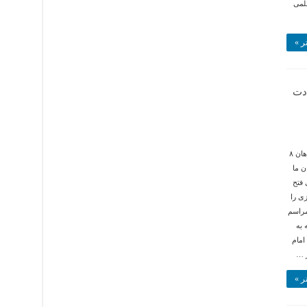
لمی
ر »
دت
به نقل خبرنگار روزنامه جمهوری اسلامی : یکی از فرماندهان ۸
ن ما
 فتح
ی را
مراسم
به
امام
 …
ر »