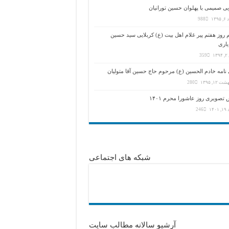
ی صمیمی با پهلوان حسین تورانیان
۱۳۹
988
روز هفتم پیر غلام اهل بیت (ع) کربلایی سید حسین
یاری
۱۳
359
نامه خادم الحسین (ع) مرحوم حاج حسین آقا متولیان
 ۱۲, ۱۳۹۵
280
تصویری روز عاشورا محرم ۱۴۰۱
۱۴۰
246
شبکه های اجتماعی
آرشیو سالانه مطالب سایت