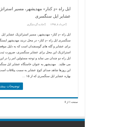
ایل راه «دِ کنار» مهدیشهر، مسیر استراتژ
عشایر ایل سنگسری
خرداد ۸, ۱۳۹۵
جاذبه گردشگری
ایل راه «دِ کنار» مهدیشهر، مسیر استراتژیک عشایر ایل
سنگسری ایل راه «دِ کنار» در محل دربند مهدیشهر ایستگ
برای عشایر و گله های گوسفندان است که به دلیل موقع
استراتژیک این محل برای عشایر سنگسری، ضرورت ثبت 
ایل راه دو چندان می نماید و توجه مسئولین امر را در این 
می طلبد. مهدیشهر به عنوان خاستگاه عشایر ایل سنگ
این روزها شاهد صدای کوچ عشایر به سمت ییلاقات است
بهاره عشایر ایل سنگسری که از ۱۵ …
توضیحات بیشت
صفحه 1 از 8