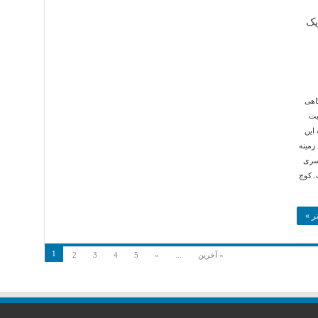
یک
اهی
یت
این
زمینه
سری
. کوچ
ر »
1
» آخرین
...
»
5
4
3
2