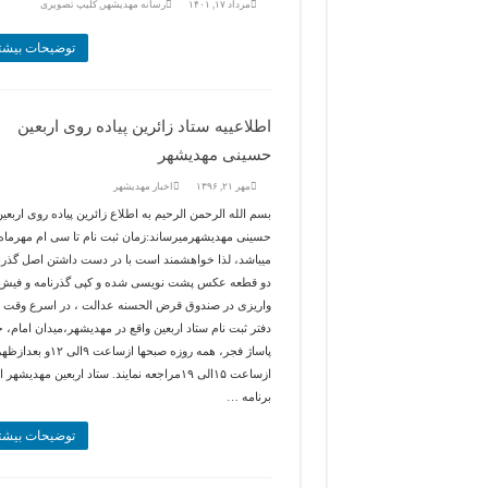
مرداد ۱۷, ۱۴۰۱
رسانه مهديشهر
,
کلیپ تصویری
توضیحات بیشت
اطلاعییه ستاد زائرین پیاده روی اربعین
حسینی مهدیشهر
مهر ۲۱, ۱۳۹۶
اخبار مهديشهر
بسم الله الرحمن الرحیم به اطلاع زائرین پیاده روی اربعی
میباشد، لذا خواهشمند است با در دست داشتن اصل گذرنا
دو قطعه عکس پشت نویسی شده و کپی گذرنامه و فیش
واریزی در صندوق قرض الحسنه عدالت ، در اسرع وقت ب
دفتر ثبت نام ستاد اربعین واقع در مهدیشهر،میدان امام، 
پاساژ فجر، همه روزه صبحها ازساعت ۹الی ۱۲و
ازساعت ۱۵الی ۱۹مراجعه نمایند. ستاد اربعین مهدیشهر 
برنامه …
توضیحات بیشت