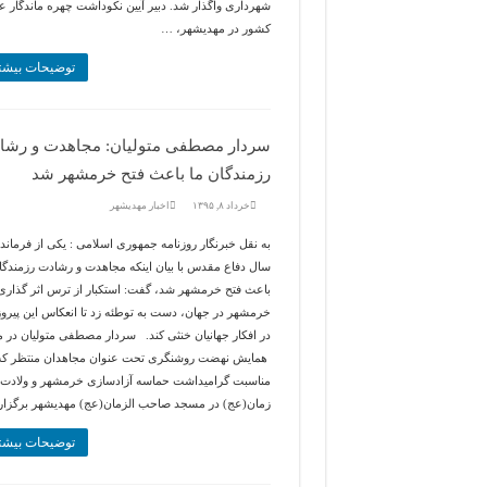
شهرداری واگذار شد. دبیر آیین نکوداشت چهره ماندگار ع
کشور در مهدیشهر، …
توضیحات بیشت
سردار مصطفی متولیان: مجاهدت و رشا
رزمندگان ما باعث فتح خرمشهر شد
خرداد ۸, ۱۳۹۵
اخبار مهديشهر
سال دفاع مقدس با بیان اینکه مجاهدت و رشادت رزمندگا
باعث فتح خرمشهر شد، گفت: استکبار از ترس اثر گذاری
خرمشهر در جهان، دست به توطئه زد تا انعکاس این پیروز
در افکار جهانیان خنثی کند. سردار مصطفی متولیان در 
همایش نهضت روشنگری تحت عنوان مجاهدان منتظر که 
مناسبت گرامیداشت حماسه آزادسازی خرمشهر و ولادت 
زمان(عج) در مسجد صاحب الزمان(عج) مهدیشهر برگزار
توضیحات بیشت