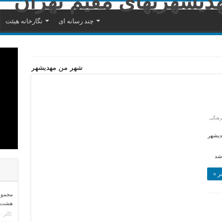
چند رسانه ای
نگارخانه هیئت
شهر من مهديشهر
رهنگی
دیشهر
شد
ر »
مجموعه
هشت
آذر ۳۰, ۱۳۹۴