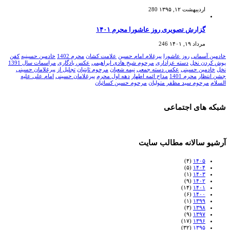
اردیبهشت ۱۲, ۱۳۹۵
280
گزارش تصویری روز عاشورا محرم ۱۴۰۱
مرداد ۱۹, ۱۴۰۱
246
خادمین آسمانی
روز عاشورا
پیرغلام امام حسین
علامت کشان
محرم 1402
خادمین حسینیه
کفن
پوش کردن نخل
دسته عزاداری
مرحوم شیخ هادی ابراهیمی
عکس یادگاری
مراسمات سال 1391
نخل
خادمین حسینی
عکس دسته جمعی
نیمه شعبان
مرحوم ثابتیان
تجلیل از پیرغلامان حسینی
جشن انتظار
محرم 1401
مداح ائمه اطهار
دهه اول محرم
پیرغلامان حسینی
امام علی علیه
السلام
مرحوم سید مظفر متولیان
مرحوم حسین کسائیان
شبکه های اجتماعی
آرشیو سالانه مطالب سایت
(۴)
۱۴۰۵
(۵)
۱۴۰۴
(۱)
۱۴۰۳
(۹)
۱۴۰۲
(۱۴)
۱۴۰۱
(۶)
۱۴۰۰
(۱)
۱۳۹۹
(۳)
۱۳۹۸
(۹)
۱۳۹۷
(۱۷)
۱۳۹۶
(۳۲)
۱۳۹۵