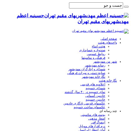
حسینیه اعظم
مهدیشهریهای مقیم تهران
صفحه اصلی
واحدهای هیئت
هیئت امناء
صندوق و حسابداری
روابط عمومی
فرهنگی و مناسبتها
شهر من مهدیشهر
رسانه مهدیشهر
شهدای و ایثارگران مهدیشهر
صنایع دستی و میراث فرهنگی
نگارخانه مهدیشهر
نگارخانه هیئت
اعلامیه های قدیمی
شهدای حسینیه
نمای حسینیه در ۴۰ سال گذشته
خادمین آسمانی
خادمین حسینیه
عکسهای قدیمی یادگاری خادمین
عکسهای ساخت حسینیه
چند رسانه ای
پوسترهای مناسبتی
اشعار مذهبی
اینفوگرافی
نرم افزارهای موبایل
آوای انتظار+ایرانسل