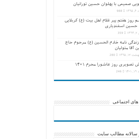
ویی صمیمی با پهلوان حسین تورانیان
۱۳۹۵
988
 روز هفتم پیر غلام اهل بیت (ع) کربلایی
حسین اسفندیاری
۱۳۹
359
زندگی نامه خادم الحسین (ع) مرحوم حاج
 آقا متولیان
ت ۱۲, ۱۳۹۵
280
 تصویری روز عاشورا محرم ۱۴۰۱
۱۴۰۱
246
های اجتماعی
 سالانه مطالب سایت