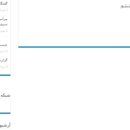
گفتگ
ششم
خرداد ۶, 
مراسم
سید 
بهمن ۲, ۴
حسین
اردیبهش
گزارش
مرداد ۱۹, 
شبکه 
آرشیو