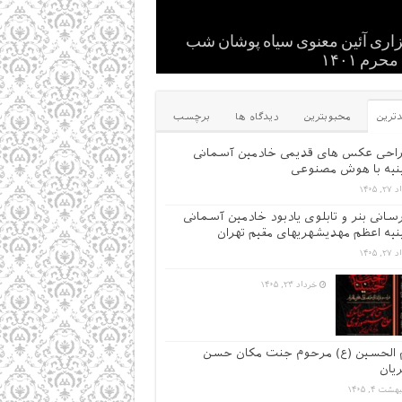
ان , نوجوانان و جوانان عاشورایی
اری آئین معنوی سیاه پوشان شب
نیه
حرم ۱۴۰۱
ین کلیپ های سایت
کس از قدیم های دور
یادگاری سالهای قدیم -۱
ترین
محبوبترین
دیدگاه ها
برچسب
راحی عکس های قدیمی خادمین آسمانی
یه با هوش مصنوعی
, ۱۴۰۵
سانی بنر و تابلوی یادبود خادمین آسمانی
یه اعظم مهدیشهریهای مقیم تهران
, ۱۴۰۵
خرداد ۲۳, ۱۴۰۵
 الحسین (ع) مرحوم جنت مکان حسن
یان
شت ۴, ۱۴۰۵