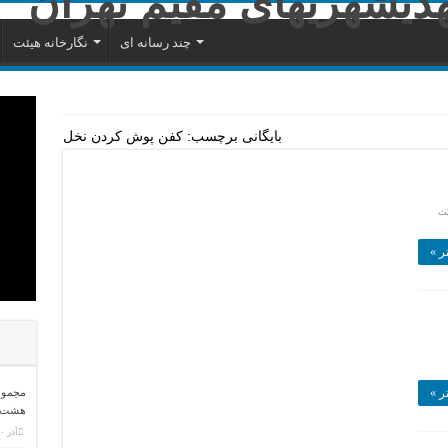
چند رسانه ای
نگارخانه هیئت
بایگانی برچسب:
کفن پوش کردن نخل
ئت
ر »
ر »
مجموعه
هشت
آذر ۳۰, ۱۳۹۴