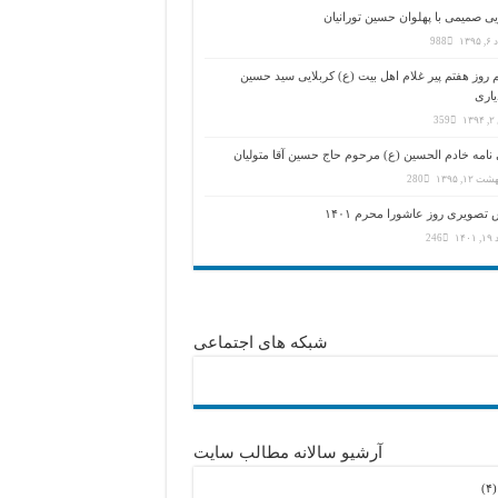
ی صمیمی با پهلوان حسین تورانیان
۱۳۹
988
روز هفتم پیر غلام اهل بیت (ع) کربلایی سید حسین
یاری
۱۳
359
نامه خادم الحسین (ع) مرحوم حاج حسین آقا متولیان
 ۱۲, ۱۳۹۵
280
تصویری روز عاشورا محرم ۱۴۰۱
۱۴۰
246
شبکه های اجتماعی
آرشیو سالانه مطالب سایت
(۴