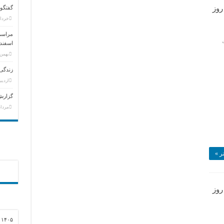
روز
گفتگوی
خرداد ۶, ۵
مراسم 
اسفند
بهمن ۲, ۹۴
زندگی 
اردیبهشت
گزارش 
مرداد ۱۹, ۱
ر »
روز
)
۱۴۰۵