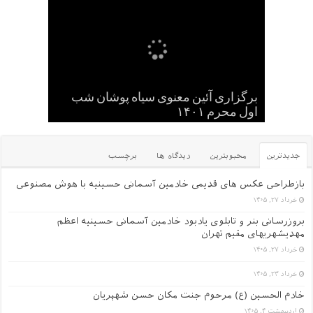
کودکان , نوجوانان و جوانان عاشورایی
برگزاری آئین معنوی سیاه پوشان شب
حسینیه
اول محرم ۱۴۰۱
گلچین کلیپ های سایت
یک عکس از قدیم های دور
عکس یادگاری سالهای قدیم -۱
جدیدترین
محبوبترین
دیدگاه ها
برچسب
بازطراحی عکس های قدیمی خادمین آسمانی حسینیه با هوش مصنوعی
خرداد ۲۷, ۱۴۰۵
بروزرسانی بنر و تابلوی یادبود خادمین آسمانی حسینیه اعظم
مهدیشهریهای مقیم تهران
خرداد ۲۷, ۱۴۰۵
خرداد ۲۳, ۱۴۰۵
خادم الحسین (ع) مرحوم جنت مکان حسن شهپریان
اردیبهشت ۴, ۱۴۰۵