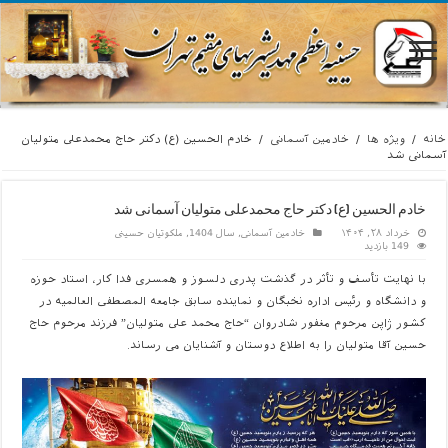
خانه
/
ویژه ها
/
خادمین آسمانی
/
خادم الحسین (ع) دکتر حاج محمدعلی متولیان
آسمانی شد
خادم الحسین (ع) دکتر حاج محمدعلی متولیان آسمانی شد
خرداد ۲۸, ۱۴۰۴
خادمین آسمانی
,
سال 1404
,
ملکوتیان حسینی
149 بازدید
با نهایت تأسف و تأثر در گذشت پدری دلسوز و همسری فدا کار، استاد حوزه
و دانشگاه و رئیس اداره نخبگان و نماینده سابق جامعه المصطفی العالمیه در
کشور ژاپن مرحوم مغفور شادروان “حاج محمد علی متولیان” فرزند مرحوم حاج
حسین آقا متولیان را به اطلاع دوستان و آشنایان می رساند.