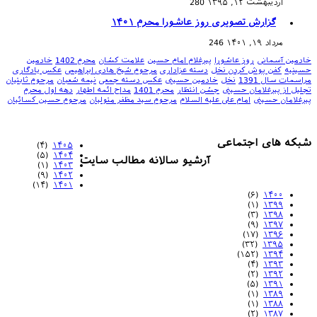
اردیبهشت ۱۲, ۱۳۹۵
280
گزارش تصویری روز عاشورا محرم ۱۴۰۱
مرداد ۱۹, ۱۴۰۱
246
خادمین آسمانی
روز عاشورا
پیرغلام امام حسین
علامت کشان
محرم 1402
خادمین
حسینیه
کفن پوش کردن نخل
دسته عزاداری
مرحوم شیخ هادی ابراهیمی
عکس یادگاری
مراسمات سال 1391
نخل
خادمین حسینی
عکس دسته جمعی
نیمه شعبان
مرحوم ثابتیان
تجلیل از پیرغلامان حسینی
جشن انتظار
محرم 1401
مداح ائمه اطهار
دهه اول محرم
پیرغلامان حسینی
امام علی علیه السلام
مرحوم سید مظفر متولیان
مرحوم حسین کسائیان
شبکه های اجتماعی
(۴)
۱۴۰۵
(۵)
۱۴۰۴
آرشیو سالانه مطالب سایت
(۱)
۱۴۰۳
(۹)
۱۴۰۲
(۱۴)
۱۴۰۱
(۶)
۱۴۰۰
(۱)
۱۳۹۹
(۳)
۱۳۹۸
(۹)
۱۳۹۷
(۱۷)
۱۳۹۶
(۳۲)
۱۳۹۵
(۱۵۲)
۱۳۹۴
(۴)
۱۳۹۳
(۲)
۱۳۹۲
(۵)
۱۳۹۱
(۱)
۱۳۸۹
(۱)
۱۳۸۸
(۲)
۱۳۸۷