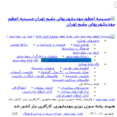
حسینیه اعظم
مهدیشهریهای مقیم تهران
صفحه اصلی
خانه
/
شهر من مهديشهر
/
واحدهای هیئت
هیئت امناء
صندوق و حسابداری
روابط عمومی
فرهنگی و مناسبتها
شهر من مهدیشهر
رسانه مهدیشهر
شهدای و ایثارگران مهدیشهر
صنایع دستی و میراث فرهنگی
نگارخانه مهدیشهر
نگارخانه هیئت
اعلامیه های قدیمی
شهدای حسینیه
نمای حسینیه در ۴۰ سال گذشته
خادمین آسمانی
خادمین حسینیه
عکسهای قدیمی یادگاری خادمین
عکسهای ساخت حسینیه
چند رسانه ای
پوسترهای مناسبتی
اشعار مذهبی
اینفوگرافی
نرم افزارهای موبایل
آوای انتظار+ایرانسل
آوای انتظار+همراه اول
اخبار مهديشهر
/
هنرمند رشته سوزن دوزی مهدیشهری، کارآفرین برتر کشور شد
هنرمند رشته سوزن دوزی مهدیشهری، کارآفرین برتر کشور شد
شهریور ۱۷, ۱۴۰۱
اخبار مهديشهر
,
صنایع دستی و میراث فرهنگی
115