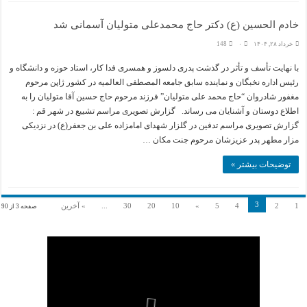
خادم الحسین (ع) دکتر حاج محمدعلی متولیان آسمانی شد
خرداد ۲۸, ۱۴۰۴
۰
148
با نهایت تأسف و تأثر در گذشت پدری دلسوز و همسری فدا کار، استاد حوزه و دانشگاه و
رئیس اداره نخبگان و نماینده سابق جامعه المصطفی العالمیه در کشور ژاپن مرحوم
مغفور شادروان “حاج محمد علی متولیان” فرزند مرحوم حاج حسین آقا متولیان را به
اطلاع دوستان و آشنایان می رساند. گزارش تصویری مراسم تشییع در شهر قم :
گزارش تصویری مراسم تدفین در گلزار شهدای امامزاده علی بن جعفر(ع) در نزدیکی
مزار مطهر پدر عزیزشان مرحوم جنت مکان …
توضیحات بیشتر »
3
1
2
4
5
»
10
20
30
...
» آخرین
صفحه 3 از 90