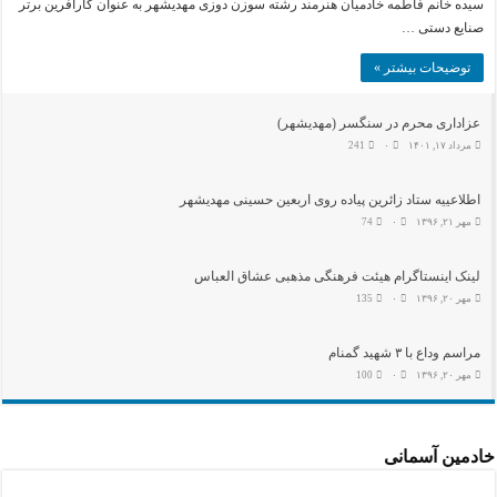
سیده خانم فاطمه خادمیان هنرمند رشته سوزن دوزی مهدیشهر به عنوان کارآفرین برتر
صنایع دستی …
توضیحات بیشتر »
عزاداری محرم در سنگسر (مهدیشهر)
مرداد ۱۷, ۱۴۰۱
۰
241
اطلاعییه ستاد زائرین پیاده روی اربعین حسینی مهدیشهر
مهر ۲۱, ۱۳۹۶
۰
74
لینک اینستاگرام هیئت فرهنگی مذهبی عشاق العباس
مهر ۲۰, ۱۳۹۶
۰
135
مراسم وداع با ۳ شهید گمنام
مهر ۲۰, ۱۳۹۶
۰
100
خادمین آسمانی