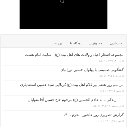
جدیدترین
محبوبترین
دیدگاه ها
برچسب
مجموعه اشعار اعیاد و ولادت های اهل بیت (ع) – سایت امام هشت
آذر ۳۰, ۱۳۹۴
1,437
گفتگویی صمیمی با پهلوان حسین تورانیان
خرداد ۶, ۱۳۹۵
988
مراسم روز هفتم پیر غلام اهل بیت (ع) کربلایی سید حسین اسفندیاری
بهمن ۲, ۱۳۹۴
359
زندگی نامه خادم الحسین (ع) مرحوم حاج حسین آقا متولیان
اردیبهشت ۱۲, ۱۳۹۵
280
گزارش تصویری روز عاشورا محرم ۱۴۰۱
مرداد ۱۹, ۱۴۰۱
246