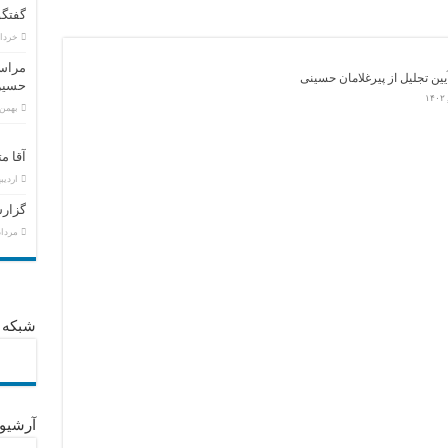
گفتگو
خرداد ۶, ۵
مراسم
یین تجلیل از پیرغلامان حسینی
حسین
بهمن ۲, ۹۴
آقا م
اردیبهشت
گزارش
مرداد ۱۹, ۱
شبکه 
آرشیو