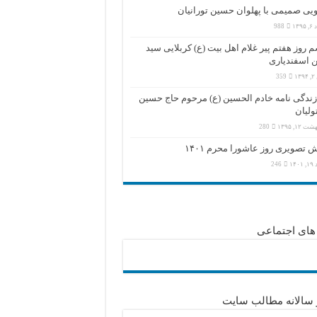
یی صمیمی با پهلوان حسین تورانیان
۱۳۹
988
 روز هفتم پیر غلام اهل بیت (ع) کربلایی سید
 اسفندیاری
۱۳
359
زندگی نامه خادم الحسین (ع) مرحوم حاج حسین
تولیان
 ۱۲, ۱۳۹۵
280
 تصویری روز عاشورا محرم ۱۴۰۱
۱۴۰
246
های اجتماعی
 سالانه مطالب سایت