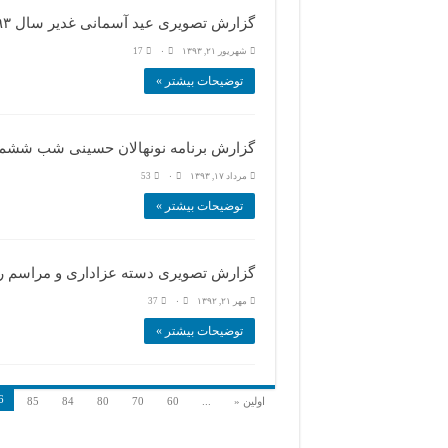
گزارش تصویری عید آسمانی غدیر سال ۱۳۹۳
شهریور ۲۱, ۱۳۹۳
۰
17
توضیحات بیشتر »
گزارش برنامه نونهالان حسینی شب ششم محر
مرداد ۱۷, ۱۳۹۳
۰
53
توضیحات بیشتر »
گزارش تصویری دسته عزاداری و مراسم روز 
مهر ۲۱, ۱۳۹۲
۰
37
توضیحات بیشتر »
6
اولین «
...
60
70
80
84
85