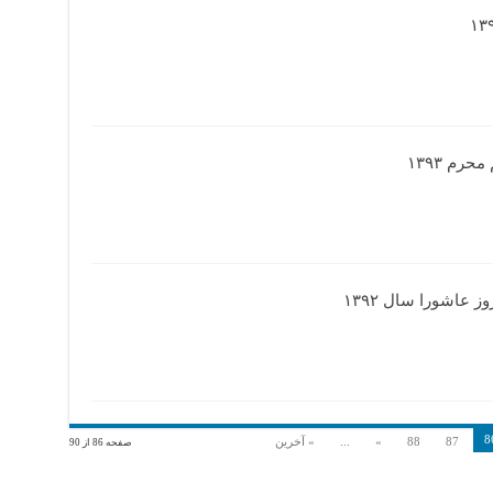
م ۱۳۹۳
عاشورا سال ۱۳۹۲
8
87
88
»
...
» آخرین
صفحه 86 از 90